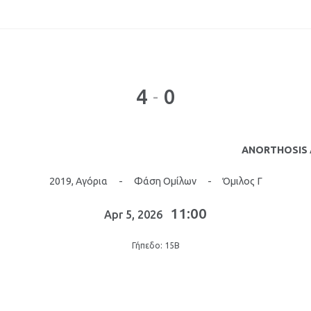
4
0
-
ANORTHOSIS
2019, Αγόρια
-
Φάση Ομίλων
-
Όμιλος Γ
11:00
Apr 5, 2026
Γήπεδο: 15Β