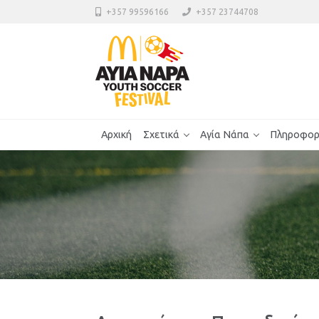
+357 99596166
+357 23744708
Αρχική
Σχετικά
Αγία Νάπα
Πληροφορ