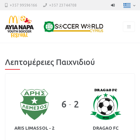
+357 99596166
+357 23744708
Λεπτομέρειες Παιχνιδιού
6
2
-
ARIS LIMASSOL - 2
DRAGAO FC