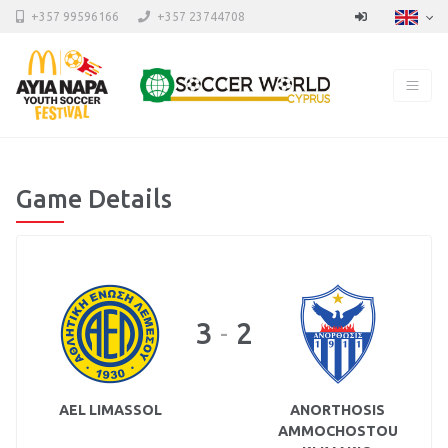
+357 99596166
+357 23744708
Game Details
3
2
-
AEL LIMASSOL
ANORTHOSIS
AMMOCHOSTOU