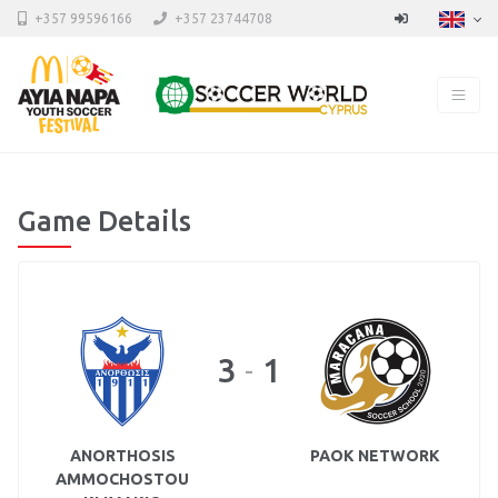
+357 99596166
+357 23744708
Game Details
3
1
-
ANORTHOSIS
PAOK NETWORK
AMMOCHOSTOU