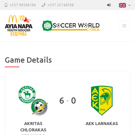
+357 99596166
+357 23744708
Game Details
6
0
-
AKRITAS
AEK LARNAKAS
CHLORAKAS